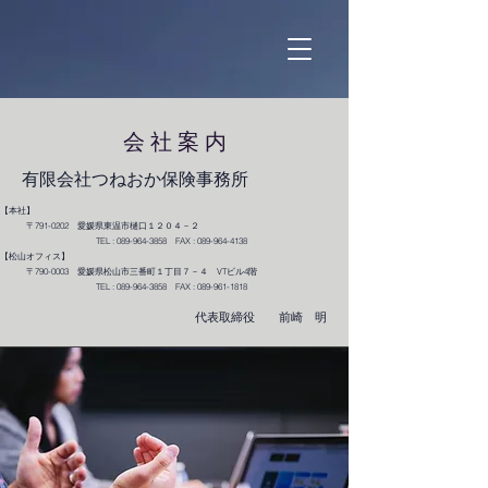
会 社 案 内
有限会社つねおか保険事務所
【本社】
〒791-0202 愛媛県東温市樋口１２０４－２
TEL :
089-964-3858
FAX :
089-964-4138
【松山オフィス】
〒790-0003 愛媛県松山市三番町１丁目７－４
VTビル4階
TEL :
089-964-3858
FAX :
089-961-1818
​​代表取締役 前崎 明