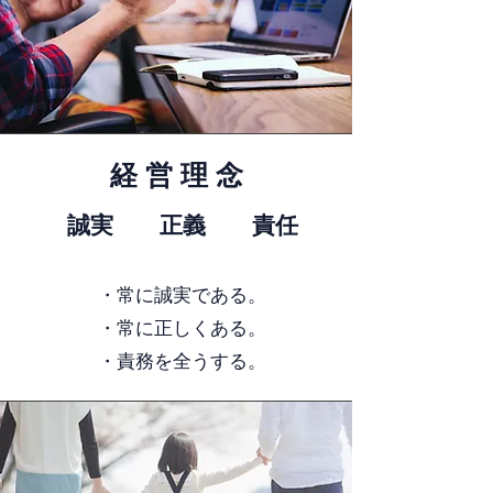
経 営 理 念
誠実 正義 責任
・常に誠実である。
・常に正しくある。
​・責務を全うする。